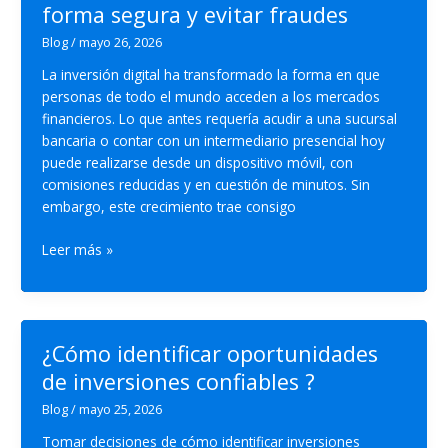
forma segura y evitar fraudes
Blog
/
mayo 26, 2026
La inversión digital ha transformado la forma en que
personas de todo el mundo acceden a los mercados
financieros. Lo que antes requería acudir a una sucursal
bancaria o contar con un intermediario presencial hoy
puede realizarse desde un dispositivo móvil, con
comisiones reducidas y en cuestión de minutos. Sin
embargo, este crecimiento trae consigo
Inversión
Leer más »
digital:
cómo
operar
de
¿Cómo identificar oportunidades
forma
de inversiones confiables ?
segura
y
Blog
/
mayo 25, 2026
evitar
Tomar decisiones de cómo identificar inversiones
fraudes