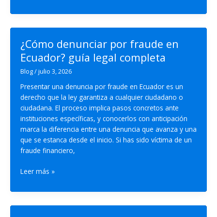
de
estafas
en
internet:
¿Cómo denunciar por fraude en
cómo
Ecuador? guía legal completa
reconocerlas
y
Blog
/
julio 3, 2026
protegerte
Presentar una denuncia por fraude en Ecuador es un
derecho que la ley garantiza a cualquier ciudadano o
ciudadana. El proceso implica pasos concretos ante
instituciones específicas, y conocerlos con anticipación
marca la diferencia entre una denuncia que avanza y una
que se estanca desde el inicio. Si has sido víctima de un
fraude financiero,
¿Cómo
Leer más »
denunciar
por
fraude
en