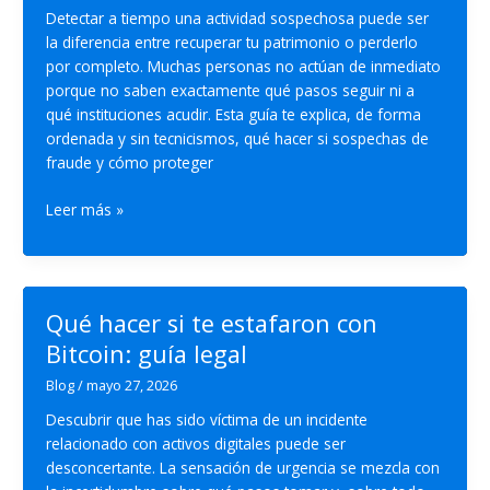
Detectar a tiempo una actividad sospechosa puede ser
la diferencia entre recuperar tu patrimonio o perderlo
por completo. Muchas personas no actúan de inmediato
porque no saben exactamente qué pasos seguir ni a
qué instituciones acudir. Esta guía te explica, de forma
ordenada y sin tecnicismos, qué hacer si sospechas de
fraude y cómo proteger
¿Qué
Leer más »
hacer
si
sospechas
de
Qué hacer si te estafaron con
fraude?
Bitcoin: guía legal
Guía
de
Blog
/
mayo 27, 2026
protección
Descubrir que has sido víctima de un incidente
inmediata
relacionado con activos digitales puede ser
desconcertante. La sensación de urgencia se mezcla con