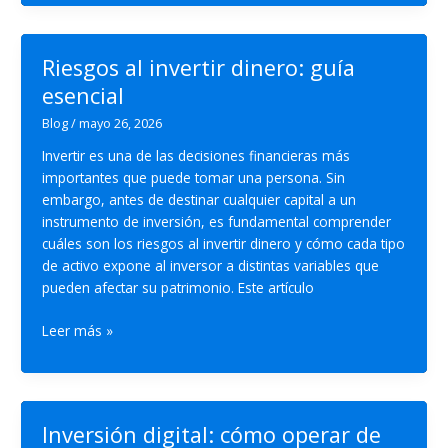
Bitcoin
y
cómo
Riesgos al invertir dinero: guía
funciona?
esencial
Blog
/
mayo 26, 2026
Invertir es una de las decisiones financieras más
importantes que puede tomar una persona. Sin
embargo, antes de destinar cualquier capital a un
instrumento de inversión, es fundamental comprender
cuáles son los riesgos al invertir dinero y cómo cada tipo
de activo expone al inversor a distintas variables que
pueden afectar su patrimonio. Este artículo
Riesgos
Leer más »
al
invertir
dinero:
guía
Inversión digital: cómo operar de
esencial