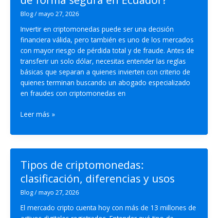
Blog
/
mayo 27, 2026
Invertir en criptomonedas puede ser una decisión
financiera válida, pero también es uno de los mercados
con mayor riesgo de pérdida total y de fraude. Antes de
transferir un solo dólar, necesitas entender las reglas
básicas que separan a quienes invierten con criterio de
quienes terminan buscando un abogado especializado
en fraudes con criptomonedas en
¿Cómo
Leer más »
invertir
en
criptomonedas
de
Tipos de criptomonedas:
forma
clasificación, diferencias y usos
segura
en
Blog
/
mayo 27, 2026
Ecuador?
El mercado cripto cuenta hoy con más de 13 millones de