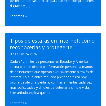
perfeccionado las técnicas para falsificar comprobantes
digitales y […]
¿Cómo
Leer más »
saber
si
una
transferencia
Tipos de estafas en internet: cómo
es
reconocerlas y protegerte
falsa
en
Blog
/
julio 24, 2026
Ecuador?
Cada año, miles de personas en Ecuador y América
Latina pierden dinero o información personal a manos
de delincuentes que operan exclusivamente a través de
internet. Lo que antes requería presencia física hoy
ocurre desde una pantalla, con herramientas cada vez
más sofisticadas y difíciles de detectar a simple vista.
Este artículo explica qué es
Tipos
Leer más »