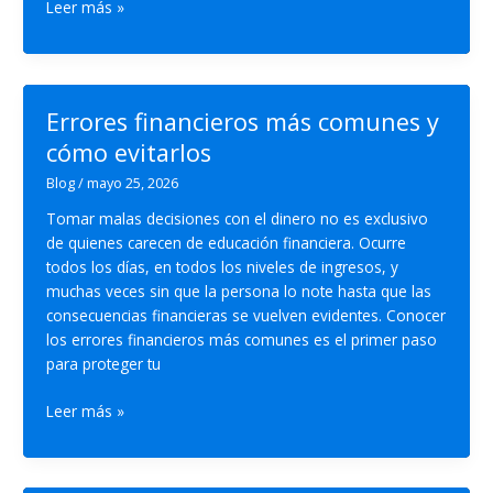
Tipos
Leer más »
de
inversiones:
guía
para
Errores financieros más comunes y
principiantes
cómo evitarlos
en
Ecuador
Blog
/
mayo 25, 2026
Tomar malas decisiones con el dinero no es exclusivo
de quienes carecen de educación financiera. Ocurre
todos los días, en todos los niveles de ingresos, y
muchas veces sin que la persona lo note hasta que las
consecuencias financieras se vuelven evidentes. Conocer
los errores financieros más comunes es el primer paso
para proteger tu
Errores
Leer más »
financieros
más
comunes