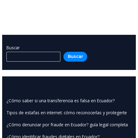
proteger
tu
dinero
Buscar
Buscar
Recent Posts
¿Cómo saber si una transferencia es falsa en Ecuador?
Tipos de estafas en internet: cómo reconocerlas y protegerte
¿Cómo denunciar por fraude en Ecuador? guía legal completa
¿Cómo identificar fraudes digitales en Ecuador?