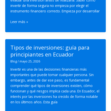
evaluar una inversión antes de realizarla. Saber cómo
invertir de forma segura no empieza por elegir el
instrumento financiero correcto. Empieza por desarrollar
Cómo
Leer más »
invertir
de
forma
segura:
Tipos de inversiones: guía para
paso
principiantes en Ecuador
a
paso
Blog
/
mayo 25, 2026
Invertir es una de las decisiones financieras más
importantes que puede tomar cualquier persona. Sin
embargo, antes de dar ese paso, es fundamental
comprender qué tipos de inversiones existen, cómo
funcionan y qué riesgos implica cada una. En Ecuador, el
interés por las inversiones ha crecido de forma notable
en los últimos años. Esta guía