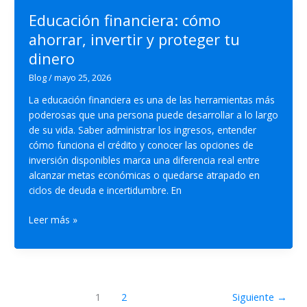
y
Educación financiera: cómo
cómo
ahorrar, invertir y proteger tu
evitarlos
dinero
Blog
/
mayo 25, 2026
La educación financiera es una de las herramientas más
poderosas que una persona puede desarrollar a lo largo
de su vida. Saber administrar los ingresos, entender
cómo funciona el crédito y conocer las opciones de
inversión disponibles marca una diferencia real entre
alcanzar metas económicas o quedarse atrapado en
ciclos de deuda e incertidumbre. En
Educación
Leer más »
financiera:
cómo
ahorrar,
invertir
y
1
2
Siguiente
→