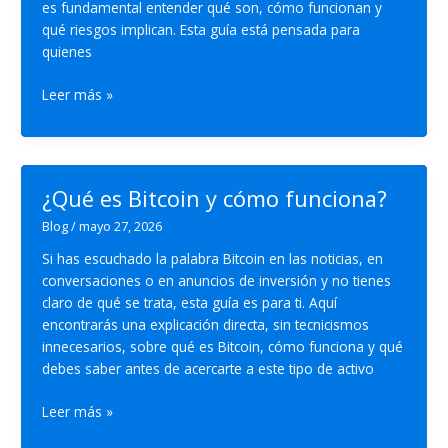
es fundamental entender qué son, cómo funcionan y
qué riesgos implican. Esta guía está pensada para
quienes
Qué
Leer más »
son
las
criptomonedas:
guía
¿Qué es Bitcoin y cómo funciona?
completa
Blog
/
mayo 27, 2026
Si has escuchado la palabra Bitcoin en las noticias, en
conversaciones o en anuncios de inversión y no tienes
claro de qué se trata, esta guía es para ti. Aquí
encontrarás una explicación directa, sin tecnicismos
innecesarios, sobre qué es Bitcoin, cómo funciona y qué
debes saber antes de acercarte a este tipo de activo
¿Qué
Leer más »
es