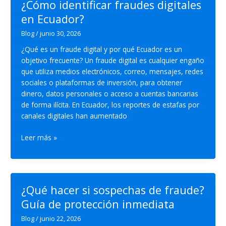
¿Cómo identificar fraudes digitales
Ecuador?
en Ecuador?
guía
legal
Blog
/
junio 30, 2026
completa
¿Qué es un fraude digital y por qué Ecuador es un
objetivo frecuente? Un fraude digital es cualquier engaño
que utiliza medios electrónicos, correo, mensajes, redes
sociales o plataformas de inversión, para obtener
dinero, datos personales o acceso a cuentas bancarias
de forma ilícita. En Ecuador, los reportes de estafas por
canales digitales han aumentado
¿Cómo
Leer más »
identificar
fraudes
digitales
en
¿Qué hacer si sospechas de fraude?
Ecuador?
Guía de protección inmediata
Blog
/
junio 22, 2026