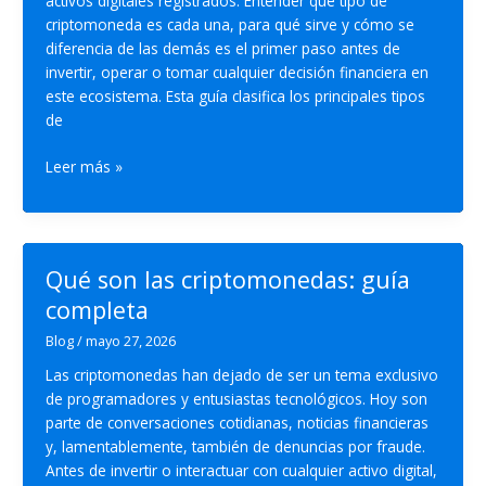
activos digitales registrados. Entender qué tipo de
criptomoneda es cada una, para qué sirve y cómo se
diferencia de las demás es el primer paso antes de
invertir, operar o tomar cualquier decisión financiera en
este ecosistema. Esta guía clasifica los principales tipos
de
Tipos
Leer más »
de
criptomonedas:
clasificación,
diferencias
Qué son las criptomonedas: guía
y
completa
usos
Blog
/
mayo 27, 2026
Las criptomonedas han dejado de ser un tema exclusivo
de programadores y entusiastas tecnológicos. Hoy son
parte de conversaciones cotidianas, noticias financieras
y, lamentablemente, también de denuncias por fraude.
Antes de invertir o interactuar con cualquier activo digital,