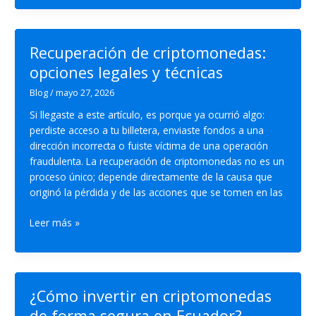
blockchain
y
los
Recuperación de criptomonedas:
activos
opciones legales y técnicas
digitales?
Blog
/
mayo 27, 2026
Si llegaste a este artículo, es porque ya ocurrió algo:
perdiste acceso a tu billetera, enviaste fondos a una
dirección incorrecta o fuiste víctima de una operación
fraudulenta. La recuperación de criptomonedas no es un
proceso único; depende directamente de la causa que
originó la pérdida y de las acciones que se tomen en las
Recuperación
Leer más »
de
criptomonedas:
opciones
legales
¿Cómo invertir en criptomonedas
y
de forma segura en Ecuador?
técnicas