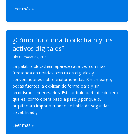
Qué
Leer más »
son
los
activos
digitales:
¿Cómo funciona blockchain y los
definición,
activos digitales?
tipos
y
Blog
/
mayo 27, 2026
riesgos
La palabra blockchain aparece cada vez con más
legales
frecuencia en noticias, contratos digitales y
conversaciones sobre criptomonedas. Sin embargo,
pocas fuentes la explican de forma clara y sin
tecnicismos innecesarios. Este artículo parte desde cero:
qué es, cómo opera paso a paso y por qué su
arquitectura importa cuando se habla de seguridad,
trazabilidad y
¿Cómo
Leer más »
funciona