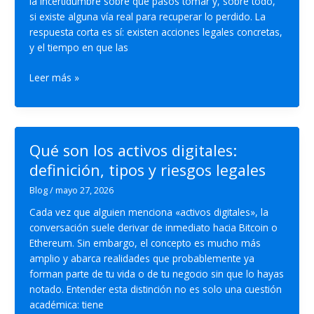
la incertidumbre sobre qué pasos tomar y, sobre todo,
si existe alguna vía real para recuperar lo perdido. La
respuesta corta es sí: existen acciones legales concretas,
y el tiempo en que las
Qué
Leer más »
hacer
si
te
estafaron
Qué son los activos digitales:
con
definición, tipos y riesgos legales
Bitcoin:
guía
Blog
/
mayo 27, 2026
legal
Cada vez que alguien menciona «activos digitales», la
conversación suele derivar de inmediato hacia Bitcoin o
Ethereum. Sin embargo, el concepto es mucho más
amplio y abarca realidades que probablemente ya
forman parte de tu vida o de tu negocio sin que lo hayas
notado. Entender esta distinción no es solo una cuestión
académica: tiene