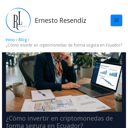
Ir
al
contenido
Ernesto Resendíz
Inicio
Blog
¿Cómo invertir en criptomonedas de forma segura en Ecuador?
¿Cómo invertir en criptomonedas de
forma segura en Ecuador?