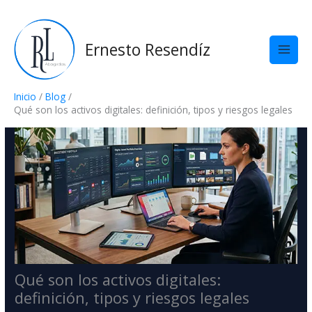
Ir
al
contenido
Ernesto Resendíz
Inicio
Blog
Qué son los activos digitales: definición, tipos y riesgos legales
Qué son los activos digitales:
definición, tipos y riesgos legales