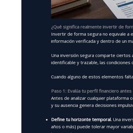
¿Qué significa realmente invertir de fo
Invertir de forma segura no equivale a e
información verificada y dentro de un m
Una inversión segura comparte ciertos 
identificable y trazable, las condicione
Cuando alguno de estos elementos falta,
Paso 1: Evalúa tu perfil financiero ante
Antes de analizar cualquier plataforma 
y su ausencia genera decisiones impulsi
Define tu horizonte temporal.
Una invers
años o más) puede tolerar mayor variab