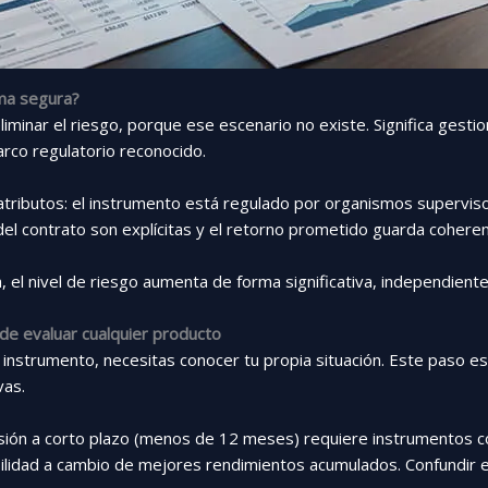
rma segura?
liminar el riesgo, porque ese escenario no existe. Significa gesti
arco regulatorio reconocido.
atributos: el instrumento está regulado por organismos supervis
s del contrato son explícitas y el retorno prometido guarda cohere
 el nivel de riesgo aumenta de forma significativa, independien
s de evaluar cualquier producto
o instrumento, necesitas conocer tu propia situación. Este paso 
vas.
ión a corto plazo (menos de 12 meses) requiere instrumentos con 
ilidad a cambio de mejores rendimientos acumulados. Confundir 