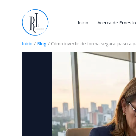
Ir
al
contenido
Inicio
Acerca de Ernest
Inicio
Blog
Cómo invertir de forma segura: paso a 