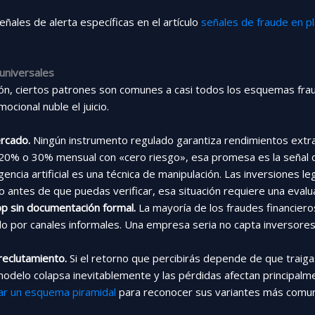
ales de alerta específicas en el artículo
señales de fraude en p
 universales
ón, ciertos patrones son comunes a casi todos los esquemas frau
mocional nuble el juicio.
rcado.
Ningún instrumento regulado garantiza rendimientos extrao
0% o 30% mensual con «cero riesgo», esa promesa es la señal de
encia artificial es una técnica de manipulación. Las inversiones l
ro antes de que puedas verificar, esa situación requiere una evalu
p sin documentación formal.
La mayoría de los fraudes financie
do por canales informales. Una empresa seria no capta inversore
eclutamiento.
Si el retorno que percibirás depende de que traig
 modelo colapsa inevitablemente y las pérdidas afectan principal
ar un esquema piramidal
para reconocer sus variantes más comu