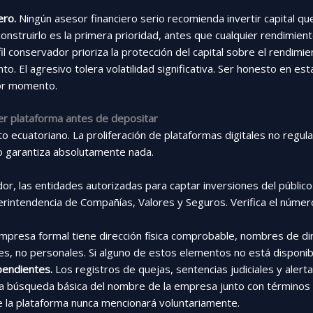
ero.
Ningún asesor financiero serio recomienda invertir capital q
construirlo es la primera prioridad, antes que cualquier rendimient
il conservador prioriza la protección del capital sobre el rendimi
to. El agresivo tolera volatilidad significativa. Ser honesto en es
eor momento.
uier plataforma antes de depositar
xto ecuatoriano. La proliferación de plataformas digitales no reg
no garantiza absolutamente nada.
or, las entidades autorizadas para captar inversiones del público
erintendencia de Compañías, Valores y Seguros. Verifica el númer
presa formal tiene dirección física comprobable, nombres de dire
s, no personales. Si alguno de estos elementos no está disponible
pendientes.
Los registros de quejas, sentencias judiciales y aler
Una búsqueda básica del nombre de la empresa junto con términos
e la plataforma nunca mencionará voluntariamente.