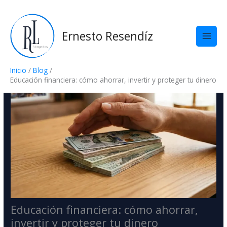
Ir
al
contenido
Ernesto Resendíz
Inicio
Blog
Educación financiera: cómo ahorrar, invertir y proteger tu dinero
Educación financiera: cómo ahorrar,
invertir y proteger tu dinero