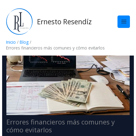
Ir
al
contenido
Ernesto Resendíz
Inicio
Blog
Errores financieros más comunes y cómo evitarlos
Errores financieros más comunes y
cómo evitarlos