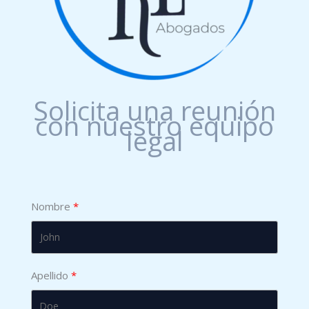
Solicita una reunión
con nuestro equipo
legal
Nombre
Apellido